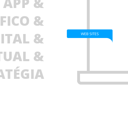
APP &
FICO &
ITAL &
WEB SITES
TUAL &
ATÉGIA